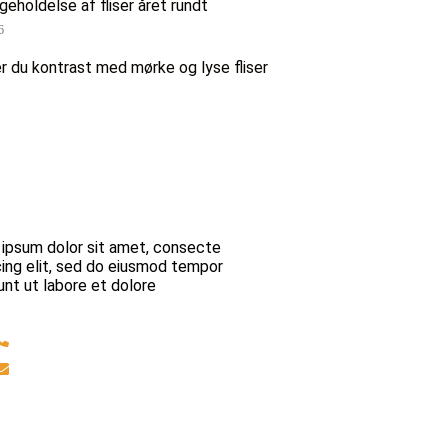
igeholdelse af fliser året rundt
6
 du kontrast med mørke og lyse fliser
u spørgsmål?
ipsum dolor sit amet, consecte
cing elit, sed do eiusmod tempor
unt ut labore et dolore
+45 30526297
brolaeggermartin@gmail.com