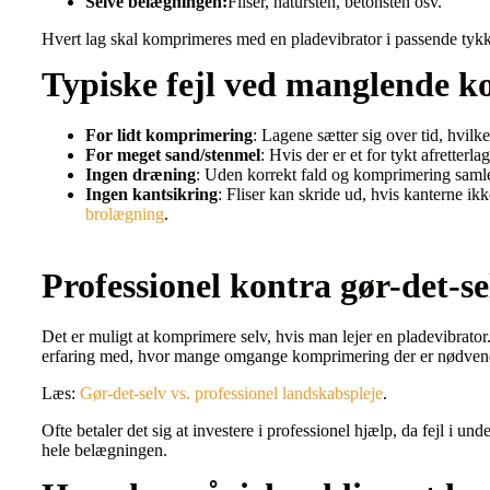
Selve belægningen:
Fliser, natursten, betonsten osv.
Hvert lag skal komprimeres med en pladevibrator i passende tykk
Typiske fejl ved manglende 
For lidt komprimering
: Lagene sætter sig over tid, hvilket
For meget sand/stenmel
: Hvis der er et for tykt afretterla
Ingen dræning
: Uden korrekt fald og komprimering saml
Ingen kantsikring
: Fliser kan skride ud, hvis kanterne ikk
brolægning
.
Professionel kontra gør-det-
Det er muligt at komprimere selv, hvis man lejer en pladevibrato
erfaring med, hvor mange omgange komprimering der er nødvendi
Læs:
Gør-det-selv vs. professionel landskabspleje
.
Ofte betaler det sig at investere i professionel hjælp, da fejl i und
hele belægningen.