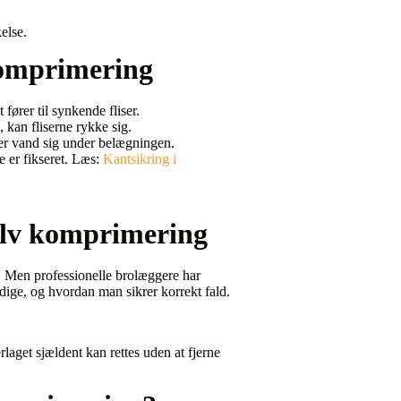
else.
komprimering
 fører til synkende fliser.
g, kan fliserne rykke sig.
er vand sig under belægningen.
e er fikseret. Læs:
Kantsikring i
selv komprimering
r. Men professionelle brolæggere har
ge, og hvordan man sikrer korrekt fald.
erlaget sjældent kan rettes uden at fjerne