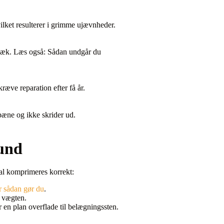
vilket resulterer i grimme ujævnheder.
 væk. Læs også: Sådan undgår du
ræve reparation efter få år.
 pæne og ikke skrider ud.
bund
kal komprimeres korrekt:
er sådan gør du
.
r vægten.
r en plan overflade til belægningssten.