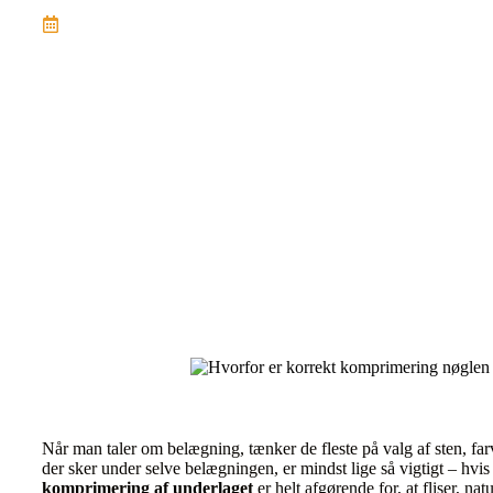
September 22, 2025
Når man taler om belægning, tænker de fleste på valg af sten, fa
der sker under selve belægningen, er mindst lige så vigtigt – hvi
komprimering af underlaget
er helt afgørende for, at fliser, nat