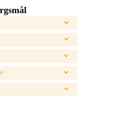
ørgsmål
r?