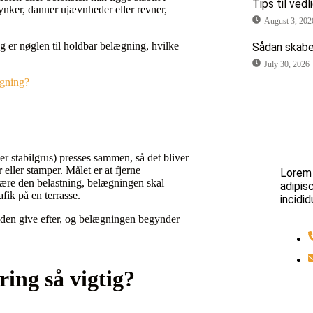
Tips til vedl
ynker, danner ujævnheder eller revner,
August 3, 202
g er nøglen til holdbar belægning, hvilke
Sådan skaber
July 30, 2026
ægning?
?
Har d
er stabilgrus) presses sammen, så det bliver
 eller stamper. Målet er at fjerne
Lorem 
bære den belastning, belægningen skal
adipis
fik på en terrasse.
incidid
tiden give efter, og belægningen begynder
ing så vigtig?