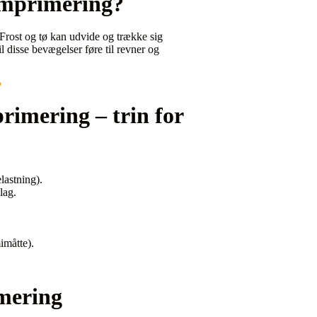
omprimering?
 Frost og tø kan udvide og trække sig
 disse bevægelser føre til revner og
?
rimering – trin for
lastning).
lag.
imåtte).
mering