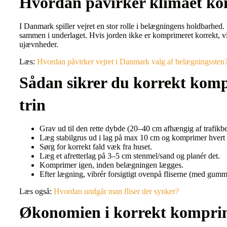
Hvordan påvirker klimaet k
I Danmark spiller vejret en stor rolle i belægningens holdbarhed.
sammen i underlaget. Hvis jorden ikke er komprimeret korrekt, vil
ujævnheder.
Læs:
Hvordan påvirker vejret i Danmark valg af belægningssten
Sådan sikrer du korrekt komp
trin
Grav ud til den rette dybde (20–40 cm afhængig af trafikbe
Læg stabilgrus ud i lag på max 10 cm og komprimer hvert 
Sørg for korrekt fald væk fra huset.
Læg et afretterlag på 3–5 cm stenmel/sand og planér det.
Komprimer igen, inden belægningen lægges.
Efter lægning, vibrér forsigtigt ovenpå fliserne (med gumm
Læs også:
Hvordan undgår man fliser der synker?
Økonomien i korrekt kompri