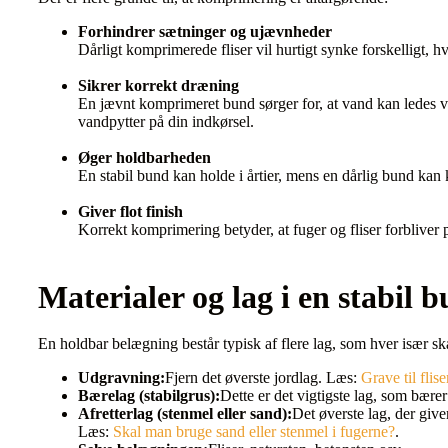
Forhindrer sætninger og ujævnheder
Dårligt komprimerede fliser vil hurtigt synke forskelligt, h
Sikrer korrekt dræning
En jævnt komprimeret bund sørger for, at vand kan ledes
vandpytter på din indkørsel.
Øger holdbarheden
En stabil bund kan holde i årtier, mens en dårlig bund kan k
Giver flot finish
Korrekt komprimering betyder, at fuger og fliser forbliver
Materialer og lag i en stabil 
En holdbar belægning består typisk af flere lag, som hver især s
Udgravning:
Fjern det øverste jordlag. Læs:
Grave til flis
Bærelag (stabilgrus):
Dette er det vigtigste lag, som bære
Afretterlag (stenmel eller sand):
Det øverste lag, der give
Læs:
Skal man bruge sand eller stenmel i fugerne?
.