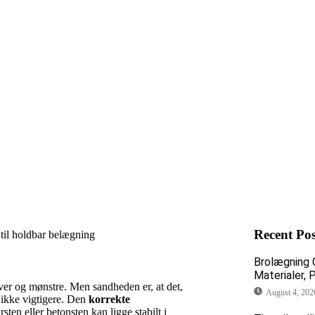
Recent Pos
Brolægning 
Materialer, 
rver og mønstre. Men sandheden er, at det,
August 4, 202
s ikke vigtigere. Den
korrekte
ursten eller betonsten kan ligge stabilt i