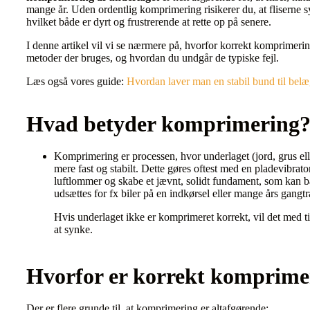
mange år. Uden ordentlig komprimering risikerer du, at fliserne s
hvilket både er dyrt og frustrerende at rette op på senere.
I denne artikel vil vi se nærmere på, hvorfor korrekt komprimerin
metoder der bruges, og hvordan du undgår de typiske fejl.
Læs også vores guide:
Hvordan laver man en stabil bund til bel
Hvad betyder komprimering
Komprimering er processen, hvor underlaget (jord, grus ell
mere fast og stabilt. Dette gøres oftest med en pladevibrator
luftlommer og skabe et jævnt, solidt fundament, som kan 
udsættes for fx biler på en indkørsel eller mange års gangtra
Hvis underlaget ikke er komprimeret korrekt, vil det med 
at synke.
Hvorfor er korrekt komprimer
Der er flere grunde til, at komprimering er altafgørende: