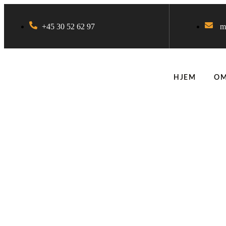
+45 30 52 62 97
m
HJEM
OM
Hvorfor er korrekt komprimering nøglen ti
belægning?