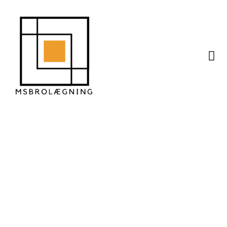
Hvordan påvirker
vejret i Danmark valg
af belægningssten?