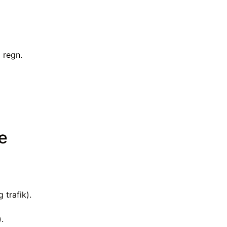
 regn.
e
 trafik).
.