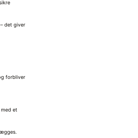
sikre
 – det giver
og forbliver
 med et
 lægges.