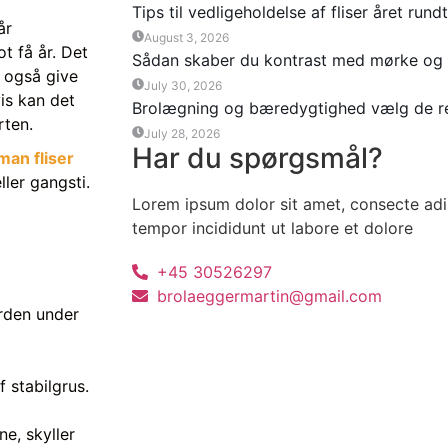
Tips til vedligeholdelse af fliser året rundt
år
August 3, 2026
t få år. Det
Sådan skaber du kontrast med mørke og l
 også give
July 30, 2026
is kan det
Brolægning og bæredygtighed vælg de ret
rten.
July 28, 2026
Har du spørgsmål?
an fliser
ller gangsti.
Lorem ipsum dolor sit amet, consecte adi
tempor incididunt ut labore et dolore
+45 30526297
brolaeggermartin@gmail.com
orden under
f stabilgrus.
ne, skyller