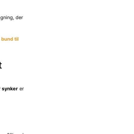
ægning, der
 bund til
t
r synker
er