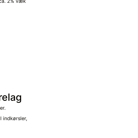
 ca. 2% væk
relag
er.
 indkørsler,