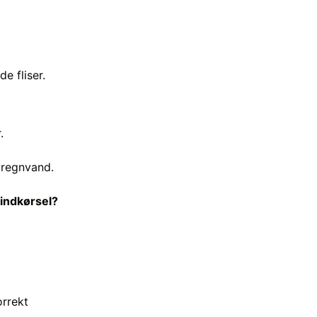
e fliser.
.
 regnvand.
indkørsel?
orrekt