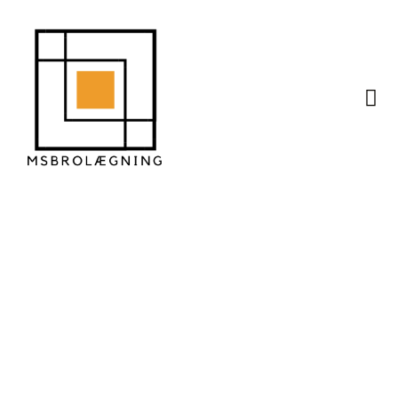
Tips til at bevare
flisernes farve i mange
år