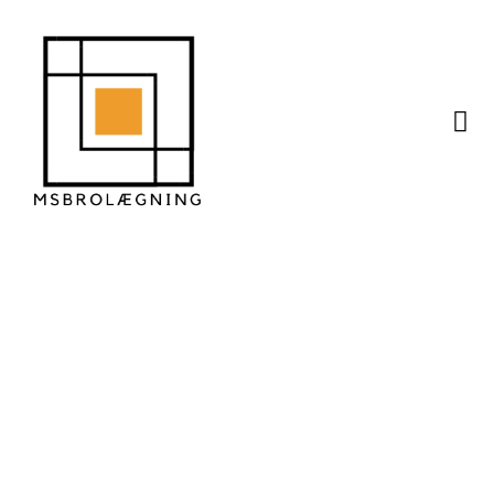
Alt du bør vide om
vedligeholdelse af
fliser året rundt