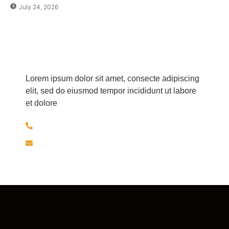
July 24, 2026
Har du spørgsmål?
Lorem ipsum dolor sit amet, consecte adipiscing
elit, sed do eiusmod tempor incididunt ut labore
et dolore
+45 30526297
brolaeggermartin@gmail.com