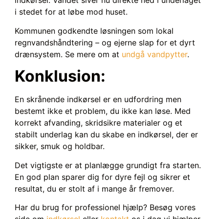
indkørsel. Vandet siver nu direkte ned i underlaget
i stedet for at løbe mod huset.
Kommunen godkendte løsningen som lokal
regnvandshåndtering – og ejerne slap for et dyrt
drænsystem. Se mere om at
undgå vandpytter
.
Konklusion:
En skrånende indkørsel er en udfordring men
bestemt ikke et problem, du ikke kan løse. Med
korrekt afvanding, skridsikre materialer og et
stabilt underlag kan du skabe en indkørsel, der er
sikker, smuk og holdbar.
Det vigtigste er at planlægge grundigt fra starten.
En god plan sparer dig for dyre fejl og sikrer et
resultat, du er stolt af i mange år fremover.
Har du brug for professionel hjælp? Besøg vores
side om
indkørsel
eller
kontakt
os i dag vi hjælper