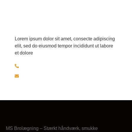
Har du spørgsmål?
Lorem ipsum dolor sit amet, consecte adipiscing
elit, sed do eiusmod tempor incididunt ut labore
et dolore
+45 30526297
brolaeggermartin@gmail.com
MS Brolægning – Stærkt håndværk, smukke