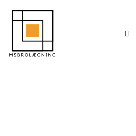
Sådan planlægger du
en skrånende
indkørsel uden