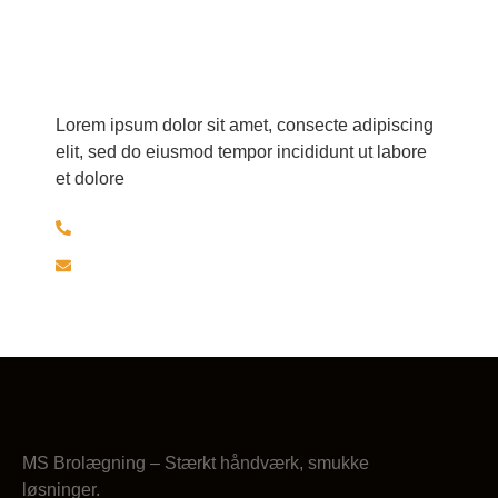
Har du spørgsmål?
Lorem ipsum dolor sit amet, consecte adipiscing
elit, sed do eiusmod tempor incididunt ut labore
et dolore
+45 30526297
brolaeggermartin@gmail.com
MS Brolægning – Stærkt håndværk, smukke
løsninger.