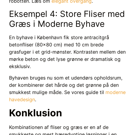
robotten. Læs om
elegant overgang
.
Eksempel 4: Store Fliser med
Græs i Moderne Byhave
En byhave i København fik store antracitgrå
betonfliser (80×80 cm) med 10 cm brede
grasfuger i et grid-mønster. Kontrasten mellem den
mørke beton og det lyse grønne er dramatisk og
eksklusiv.
Byhaven bruges nu som et udendørs opholdsrum,
der kombinerer det hårde og det grønne på den
smukkest mulige måde. Se vores guide til
moderne
havedesign
.
Konklusion
Kombinationen af fliser og græs er en af de
smukkeste og mest bæredygtige løsninger i en