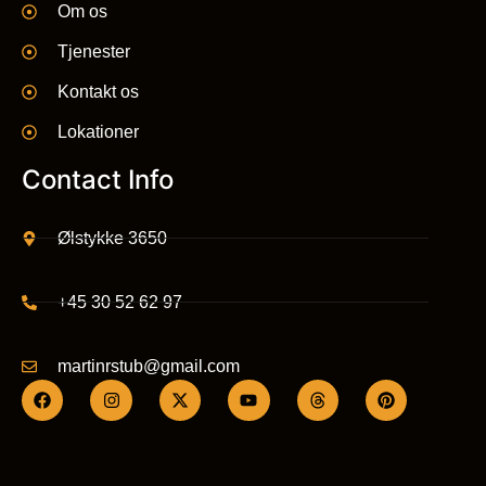
Om os
Tjenester
Kontakt os
Lokationer
Contact Info
Ølstykke 3650
+45 30 52 62 97
martinrstub@gmail.com