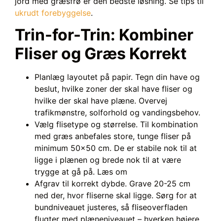
jord med græsfrø er den bedste løsning. Se tips til
ukrudt forebyggelse
.
Trin-for-Trin: Kombiner
Fliser og Græs Korrekt
Planlæg layoutet på papir. Tegn din have og
beslut, hvilke zoner der skal have fliser og
hvilke der skal have plæne. Overvej
trafikmønstre, solforhold og vandingsbehov.
Vælg flisetype og størrelse. Til kombination
med græs anbefales store, tunge fliser på
minimum 50×50 cm. De er stabile nok til at
ligge i plænen og brede nok til at være
trygge at gå på. Læs om
Afgrav til korrekt dybde. Grave 20-25 cm
ned der, hvor fliserne skal ligge. Sørg for at
bundniveauet justeres, så fliseoverfladen
flugter med plæneniveauet – hverken højere