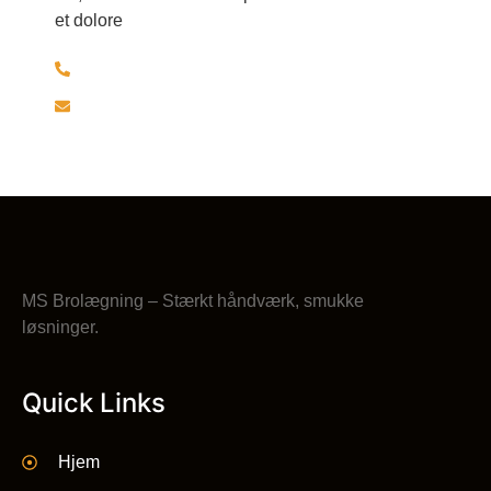
et dolore
+45 30526297
brolaeggermartin@gmail.com
MS Brolægning – Stærkt håndværk, smukke
løsninger.
Quick Links
Hjem