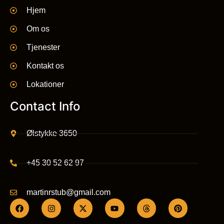
Hjem
Om os
Tjenester
Kontakt os
Lokationer
Contact Info
Ølstykke 3650
+45 30 52 62 97
martinrstub@gmail.com