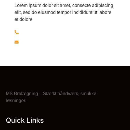
Lorem ipsum dolor sit amet, consecte adipiscing
elit, sed do eiusmod tempor incididunt ut labore
et dolore
+45 30526297
brolaeggermartin@gmail.com
MS Brolægning – Stærkt håndværk, smukke
løsninger.
Quick Links