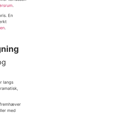
ørsrum
.
ris. En
ærkt
ien
.
gning
og
r langs
ramatisk,
e fremhæver
ller med