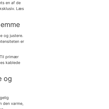
hts en af de
ksklusiv. Læs
 Nemme
e og justere.
ntensiteten er
 Til primær
les kablede
e og
gelig
en den varme,