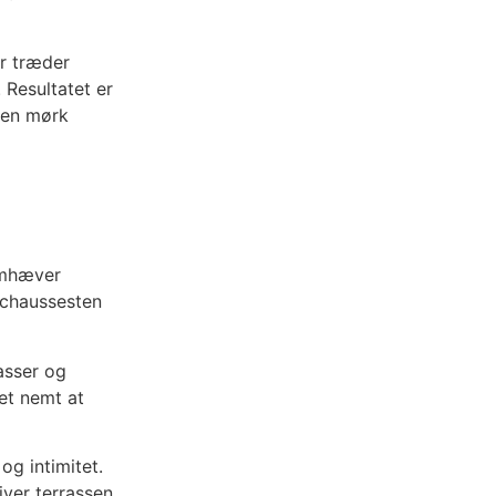
r træder
 Resultatet er
 en mørk
remhæver
g chaussesten
rasser og
et nemt at
g intimitet.
iver terrassen