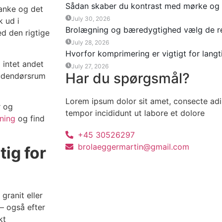
Sådan skaber du kontrast med mørke og l
tanke og det
July 30, 2026
k ud i
Brolægning og bæredygtighed vælg de ret
d den rigtige
July 28, 2026
Hvorfor komprimering er vigtigt for langt
intet andet
July 27, 2026
Har du spørgsmål?
 udendørsrum
Lorem ipsum dolor sit amet, consecte adi
r og
tempor incididunt ut labore et dolore
ning
og find
+45 30526297
brolaeggermartin@gmail.com
tig for
granit eller
 – også efter
kt