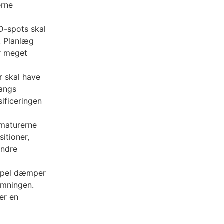
erne
ED-spots skal
. Planlæg
er meget
r skal have
langs
sificeringen
rmaturerne
itioner,
ændre
simpel dæmper
temningen.
er en