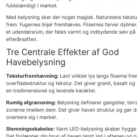
fuldstændigt i mørket.
Med belysning sker der noget magisk. Naturstens tekstu
frem. Fugernes linjer fremhæves. Flisernes farver dybner.
et udendørsrum, der føles varmt og indbydende selv på
efterårsaften.
Tre Centrale Effekter af God
Havebelysning
Teksturfremhævning:
Lavt vinklet lys langs fliserne f
overfladestruktur og tekstur. Det giver granit, basalt o
en tredimensionel og levende karakter.
Rumlig afgrænsning:
Belysning definerer gangstier, ter
zonerne imellem dem. Det giver haven struktur og gør d
orientere sig i mørket.
Stemningsskabelse:
Varm LED-belysning skaber hygge o
Det forlænger din brug af haven langt ind i aftenen og g