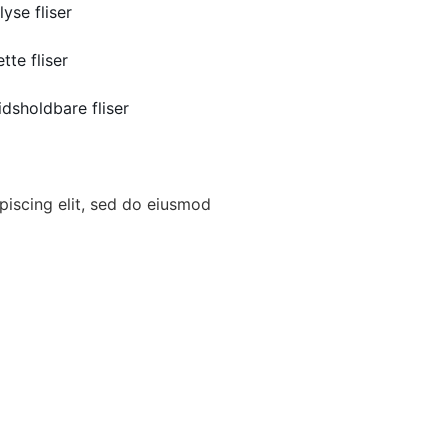
yse fliser
te fliser
idsholdbare fliser
piscing elit, sed do eiusmod