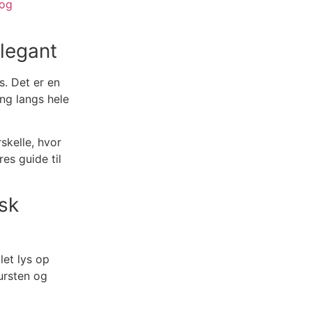
 og
Elegant
s. Det er en
ing langs hele
skelle, hvor
es guide til
isk
let lys op
ursten og