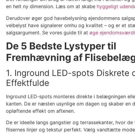
en helt ny dimension. Læs om at skabe
hyggeligt udend
Derudover øger god havebelysning ejendommens salgsp
velbelyst have signalerer omhu og kvalitet – og er et st
salgsargument. Se vores guide til at
øge ejendomsværd
De 5 Bedste Lystyper til
Fremhævning af Flisebelæ
1. Inground LED-spots Diskrete 
Effektfulde
Inground LED-spots monteres direkte i belægningen elle
kanten. De er næsten usynlige om dagen og skaber en d
opløftende effekt om aftenen.
De er ideelle langs gangstier og terrassekanter, hvor d
flisernes linjer og tekstur perfekt. Vælg vandtætte mode