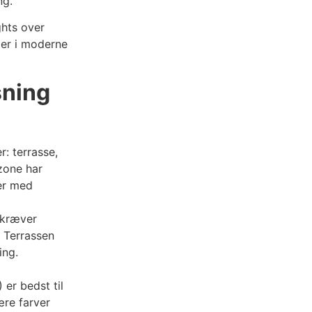
ng.
ghts over
ger i moderne
sning
r: terrasse,
zone har
ter med
 kræver
. Terrassen
ing.
er bedst til
re farver