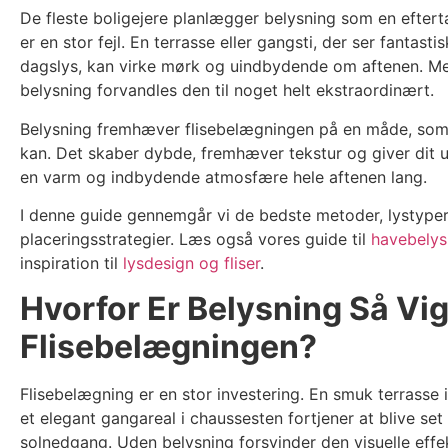
De fleste boligejere planlægger belysning som en efter
er en stor fejl. En terrasse eller gangsti, der ser fantastis
dagslys, kan virke mørk og uindbydende om aftenen. Me
belysning forvandles den til noget helt ekstraordinært.
Belysning fremhæver flisebelægningen på en måde, som 
kan. Det skaber dybde, fremhæver tekstur og giver dit
en varm og indbydende atmosfære hele aftenen lang.
I denne guide gennemgår vi de bedste metoder, lystype
placeringsstrategier. Læs også vores guide til
havebelys
inspiration til
lysdesign og fliser
.
Hvorfor Er Belysning Så Vig
Flisebelægningen?
Flisebelægning er en stor investering. En smuk terrasse i 
et elegant gangareal i chaussesten fortjener at blive set
solnedgang. Uden belysning forsvinder den visuelle effe