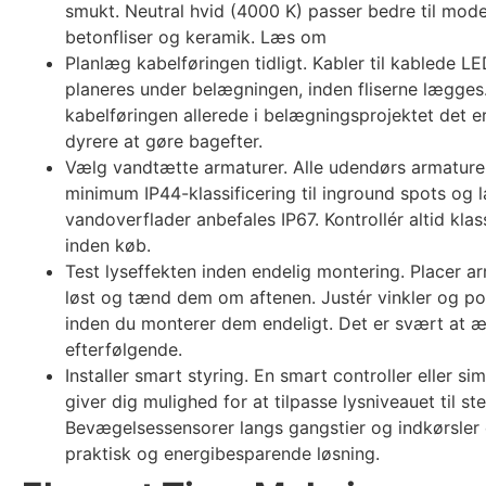
smukt. Neutral hvid (4000 K) passer bedre til mod
betonfliser og keramik. Læs om
Planlæg kabelføringen tidligt. Kabler til kablede L
planeres under belægningen, inden fliserne lægges
kabelføringen allerede i belægningsprojektet det 
dyrere at gøre bagefter.
Vælg vandtætte armaturer. Alle udendørs armature
minimum IP44-klassificering til inground spots og 
vandoverflader anbefales IP67. Kontrollér altid klas
inden køb.
Test lyseffekten inden endelig montering. Placer a
løst og tænd dem om aftenen. Justér vinkler og pos
inden du monterer dem endeligt. Det er svært at 
efterfølgende.
Installer smart styring. En smart controller eller 
giver dig mulighed for at tilpasse lysniveauet til s
Bevægelsessensorer langs gangstier og indkørsler 
praktisk og energibesparende løsning.