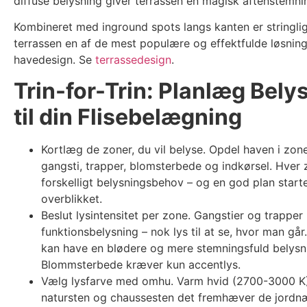
diffuse belysning giver terrassen en magisk aftenstemni
Kombineret med inground spots langs kanten er stringli
terrassen en af de mest populære og effektfulde løsnin
havedesign. Se
terrassedesign
.
Trin-for-Trin: Planlæg Bely
til din Flisebelægning
Kortlæg de zoner, du vil belyse. Opdel haven i zone
gangsti, trapper, blomsterbede og indkørsel. Hver 
forskelligt belysningsbehov – og en god plan star
overblikket.
Beslut lysintensitet per zone. Gangstier og trapper
funktionsbelysning – nok lys til at se, hvor man går
kan have en blødere og mere stemningsfuld belysn
Blommsterbede kræver kun accentlys.
Vælg lysfarve med omhu. Varm hvid (2700-3000 K) 
natursten og chaussesten det fremhæver de jordnæ