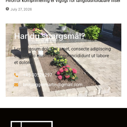
Hvorfor komprimering er vigtigt for langtidsholdbare fliser
July 27, 2026
Har du spørgsmål?
Lorem ipsum dolor sit amet, consecte adipiscing
elit, sed do eiusmod tempor incididunt ut labore
et dolore
+45 30526297
brolaeggermartin@gmail.com