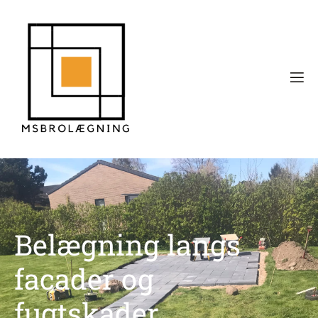
Belægning langs
facader og
fugtskader