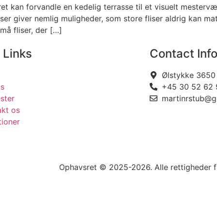
ret kan forvandle en kedelig terrasse til et visuelt mester
iser giver nemlig muligheder, som store fliser aldrig kan m
å fliser, der […]
 Links
Contact Inf
Ølstykke 3650
s
+45 30 52 62 
ster
martinrstub@g
akt os
tioner
Ophavsret © 2025-2026. Alle rettigheder 