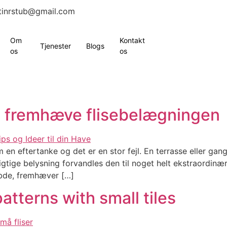
tinrstub@gmail.com
Om
Kontakt
Tjenester
Blogs
os
os
n fremhæve flisebelægningen
en eftertanke og det er en stor fejl. En terrasse eller gangs
tige belysning forvandles den til noget helt ekstraordinæ
ybde, fremhæver […]
atterns with small tiles