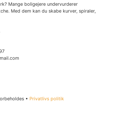
værk? Mange boligejere undervurderer
atche. Med dem kan du skabe kurver, spiraler,
o
97
mail.com
forbeholdes •
Privatlivs politik