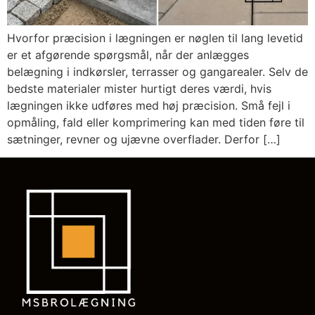
Hvorfor præcision i lægningen er nøglen til lang levetid
er et afgørende spørgsmål, når der anlægges
belægning i indkørsler, terrasser og gangarealer. Selv de
bedste materialer mister hurtigt deres værdi, hvis
lægningen ikke udføres med høj præcision. Små fejl i
opmåling, fald eller komprimering kan med tiden føre til
sætninger, revner og ujævne overflader. Derfor […]