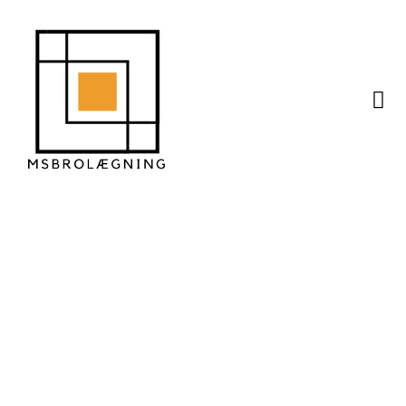
Belægning til
erhvervsejendomme –
krav og løsninger