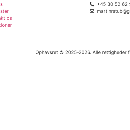
s
+45 30 52 62 
ster
martinrstub@g
akt os
tioner
Ophavsret © 2025-2026. Alle rettigheder 