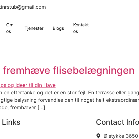
tinrstub@gmail.com
Om
Kontakt
Tjenester
Blogs
os
os
n fremhæve flisebelægningen
en eftertanke og det er en stor fejl. En terrasse eller gangs
tige belysning forvandles den til noget helt ekstraordinæ
ybde, fremhæver […]
 Links
Contact Inf
Ølstykke 3650