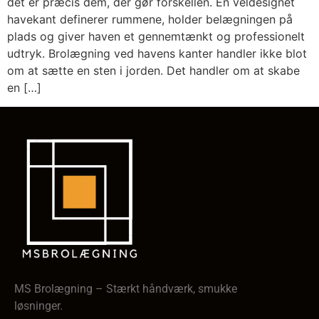
det er præcis dem, der gør forskellen. En veldesignet
havekant definerer rummene, holder belægningen på
plads og giver haven et gennemtænkt og professionelt
udtryk. Brolægning ved havens kanter handler ikke blot
om at sætte en sten i jorden. Det handler om at skabe
en […]
MS Brolægning – Stærkt håndværk, smukke
løsninger.