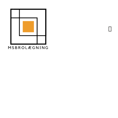
Små fliser vs. store
fliser hvad virker bedst
til gangarealer