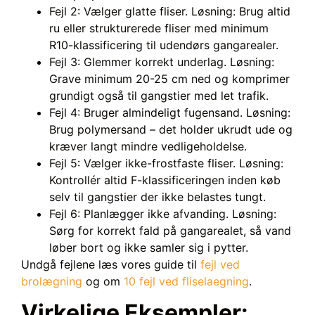
Fejl 2: Vælger glatte fliser. Løsning: Brug altid
ru eller strukturerede fliser med minimum
R10-klassificering til udendørs gangarealer.
Fejl 3: Glemmer korrekt underlag. Løsning:
Grave minimum 20-25 cm ned og komprimer
grundigt også til gangstier med let trafik.
Fejl 4: Bruger almindeligt fugensand. Løsning:
Brug polymersand – det holder ukrudt ude og
kræver langt mindre vedligeholdelse.
Fejl 5: Vælger ikke-frostfaste fliser. Løsning:
Kontrollér altid F-klassificeringen inden køb
selv til gangstier der ikke belastes tungt.
Fejl 6: Planlægger ikke afvanding. Løsning:
Sørg for korrekt fald på gangarealet, så vand
løber bort og ikke samler sig i pytter.
Undgå fejlene læs vores guide til
fejl ved
brolægning
og om
10 fejl ved fliselaegning
.
Virkelige Eksempler: