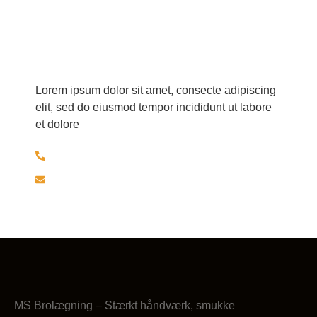
Har du spørgsmål?
Lorem ipsum dolor sit amet, consecte adipiscing
elit, sed do eiusmod tempor incididunt ut labore
et dolore
+45 30526297
brolaeggermartin@gmail.com
MS Brolægning – Stærkt håndværk, smukke