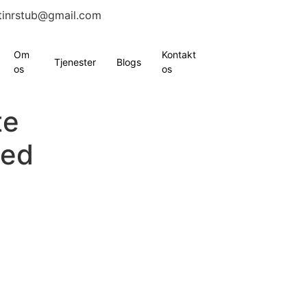
tinrstub@gmail.com
Om
Kontakt
Tjenester
Blogs
os
os
te
hed