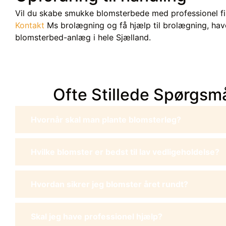
Vil du skabe smukke blomsterbede med professionel fi
Kontakt
Ms brolægning og få hjælp til brolægning, ha
blomsterbed-anlæg i hele Sjælland.
Ofte Stillede Spørgsm
Hvornår skal man plante blomsterløg?
Hvilke blomster er bedst til lav vedligeholdelse?
Hvordan sikrer jeg blomster året rundt?
Skal jeg have professionel hjælp?