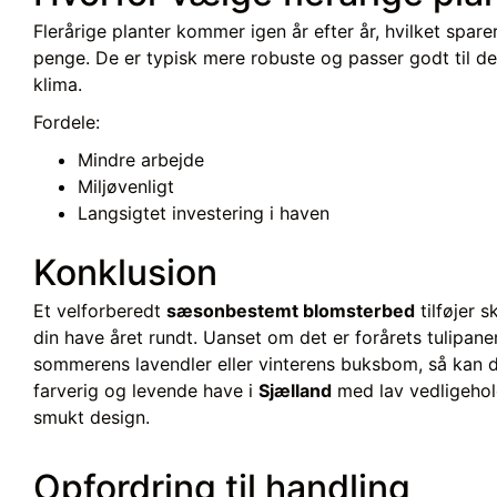
Flerårige planter kommer igen år efter år, hvilket spare
penge. De er typisk mere robuste og passer godt til d
klima.
Fordele:
Mindre arbejde
Miljøvenligt
Langsigtet investering i haven
Konklusion
Et velforberedt
sæsonbestemt blomsterbed
tilføjer s
din have året rundt. Uanset om det er forårets tulipaner
sommerens lavendler eller vinterens buksbom, så kan d
farverig og levende have i
Sjælland
med lav vedligehol
smukt design.
Opfordring til handling