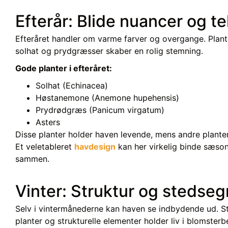
Efterår: Blide nuancer og t
Efteråret handler om varme farver og overgange. Plan
solhat og prydgræsser skaber en rolig stemning.
Gode planter i efteråret:
Solhat (Echinacea)
Høstanemone (Anemone hupehensis)
Prydrødgræs (Panicum virgatum)
Asters
Disse planter holder haven levende, mens andre planter
Et veletableret
havdesign
kan her virkelig binde sæso
sammen.
Vinter: Struktur og stedseg
Selv i vintermånederne kan haven se indbydende ud. 
planter og strukturelle elementer holder liv i blomsterb