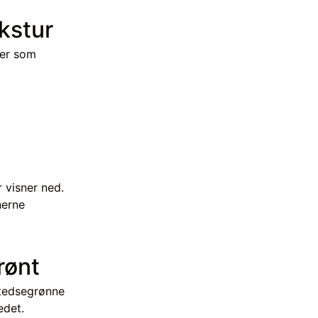
ekstur
ter som
 visner ned.
nerne
rønt
Stedsegrønne
edet.