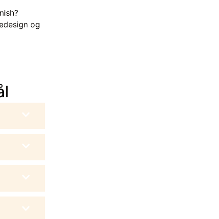
nish?
vedesign og
ål