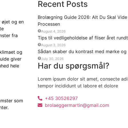
Recent Posts
Brolægning Guide 2026: Alt Du Skal Vide 
r øjet og en
Processen
te
August 4, 2026
ster fra
Tips til vedligeholdelse af fliser året rundt
August 3, 2026
Sådan skaber du kontrast med mørke og l
 klimaet og
guide giver
July 30, 2026
Har du spørgsmål?
ønhed hele
Lorem ipsum dolor sit amet, consecte adi
tempor incididunt ut labore et dolore
+45 30526297
omster som
brolaeggermartin@gmail.com
nter.