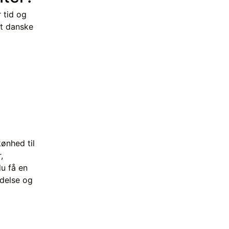
r tid og
et danske
kønhed til
,
u få en
delse og