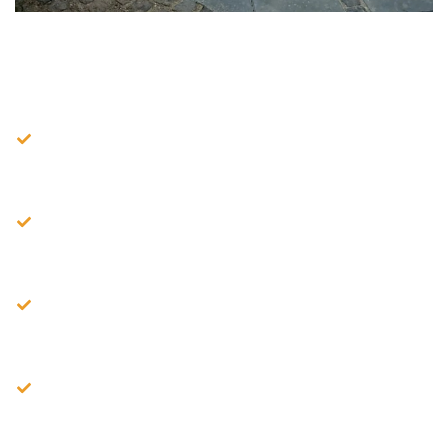
Fordele ved vores Brolægning
Services i Sakskøbing
En professionel
brolægning Sakskøbing
handler om
mere end flotte fliser. Her er hvad du får:
Støtte Ejendommens værdi
Kvalitets Brolægning øger ejendommens værdi og giver et
indbydende udendørs område.
Holdbar og lav vedligeholdelse
Korrekt bundarbejde, fugning og dræning sikrer minimal
vedligeholdelse over tid.
Optimal funktionalitet
Vi sikrer korrekt fald, dræn og en stabil bund, så din indkørsel
og terrasse fungerer optimalt på Sakskøbing.
Skab et stærkt førstehåndsindtryk
Flot brolægning giver gæster og kunder et positivt
førstehåndsindtryk.