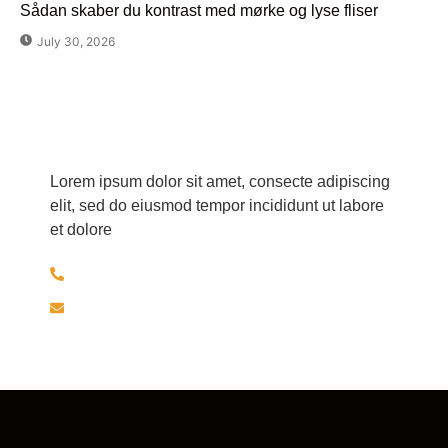
Sådan skaber du kontrast med mørke og lyse fliser
July 30, 2026
Har du spørgsmål?
Lorem ipsum dolor sit amet, consecte adipiscing
elit, sed do eiusmod tempor incididunt ut labore
et dolore
+45 30526297
brolaeggermartin@gmail.com