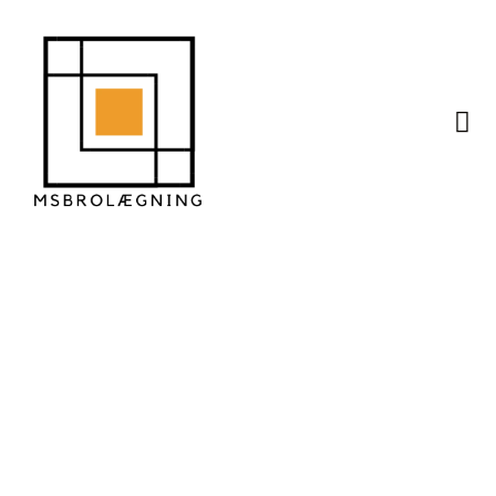
Langtidsholdbar
brolægning i
kystområder