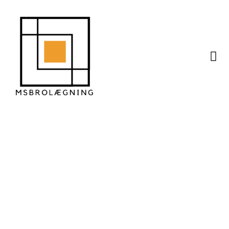
Hvordan belægning
påvirker husets
samlede arkitektur