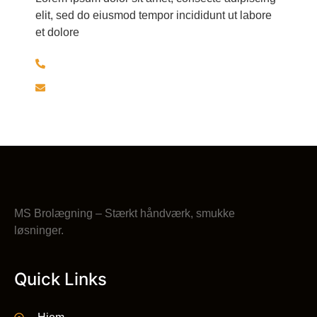
elit, sed do eiusmod tempor incididunt ut labore
et dolore
+45 30526297
brolaeggermartin@gmail.com
MS Brolægning – Stærkt håndværk, smukke
løsninger.
Quick Links