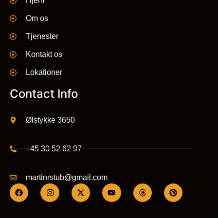
Hjem
Om os
Tjenester
Kontakt os
Lokationer
Contact Info
Ølstykke 3650
+45 30 52 62 97
martinrstub@gmail.com