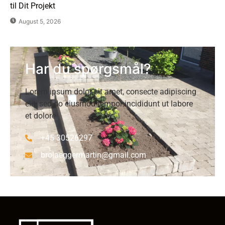
til Dit Projekt
August 5, 2026
Har du spørgsmål?
Lorem ipsum dolor sit amet, consecte adipiscing
elit, sed do eiusmod tempor incididunt ut labore
et dolore
+45 30526297
brolaeggermartin@gmail.com