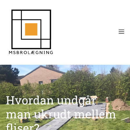
Hvordan undgår
man ukrudt mellem
fliser?