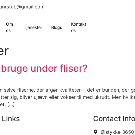
tinrstub@gmail.com
Om
Kontakt
Tjenester
Blogs
os
os
er
bruge under fliser?
n selve fliserne, der afgør kvaliteten – det er bunden, der
tter sig, bliver ujævn eller vokser til med ukrudt. Men hvil
et, […]
 Links
Contact Inf
Ølstykke 3650