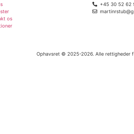
s
+45 30 52 62 
ster
martinrstub@g
akt os
tioner
Ophavsret © 2025-2026. Alle rettigheder 