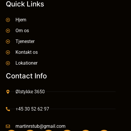
Quick Links
Hjem
Om os
Tjenester
Kontakt os
Lokationer
Contact Info
Ølstykke 3650
+45 30 52 62 97
martinrstub@gmail.com