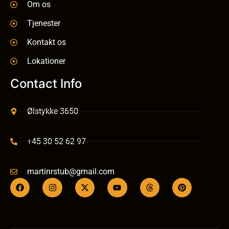
Om os
Tjenester
Kontakt os
Lokationer
Contact Info
Ølstykke 3650
+45 30 52 62 97
martinrstub@gmail.com