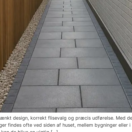
kt design, korrekt flisevalg og præcis udførelse. Med de 
ger findes ofte ved siden af huset, mellem bygninger eller
kan de blive en vigtig […]