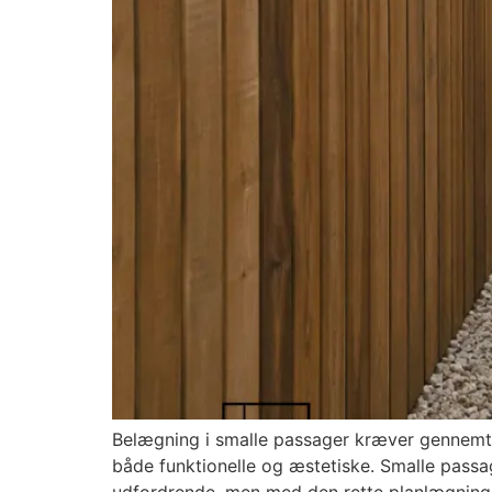
Belægning i smalle passager kræver gennemtæn
både funktionelle og æstetiske. Smalle passa
udfordrende, men med den rette planlægning 