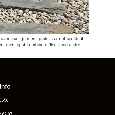
overskueligt, men i praksis er det sjældent
iver mening at kombinere fliser med andre
Info
 3650
2 62 97