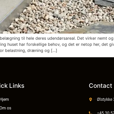
elægning til hele deres udendørsareal. Det virker nemt og 
ng huset har forskellige behov, og det er netop her, det g
or belastning, dræning og […]
ick Links
Contact 
Hjem
Ølstykke
Om os
+45 30 5