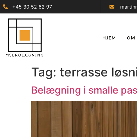
+45 30 52 62 97
martin
HJEM
OM 
Tag:
terrasse løsn
Belægning i smalle pas