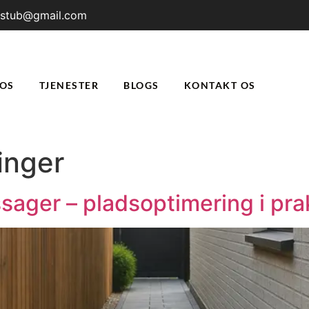
rstub@gmail.com
OS
TJENESTER
BLOGS
KONTAKT OS
inger
sager – pladsoptimering i pra