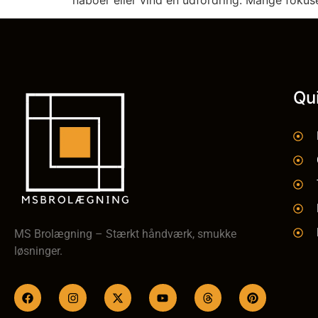
Qu
MS Brolægning – Stærkt håndværk, smukke
løsninger.