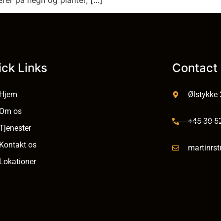
ick Links
Contact 
Hjem
Ølstykke
Om os
+45 30 5
Tjenester
Kontakt os
martinrs
Lokationer