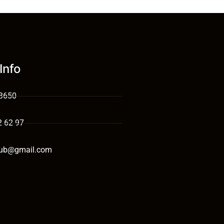
Info
 3650
2 62 97
tub@gmail.com