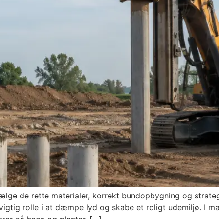
ælge de rette materialer, korrekt bundopbygning og strateg
vigtig rolle i at dæmpe lyd og skabe et roligt udemiljø. I m
erer på hegn og planter, […]