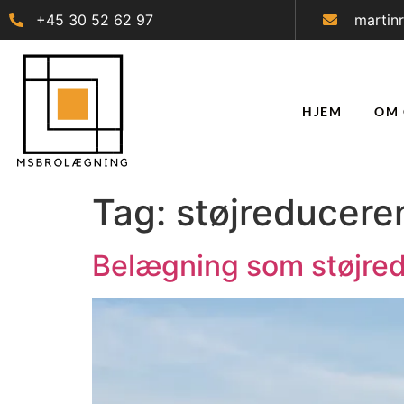
+45 30 52 62 97
martin
HJEM
OM 
Tag:
støjreducer
Belægning som støjred