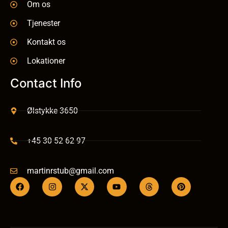
Om os
Tjenester
Kontakt os
Lokationer
Contact Info
Ølstykke 3650
+45 30 52 62 97
martinrstub@gmail.com