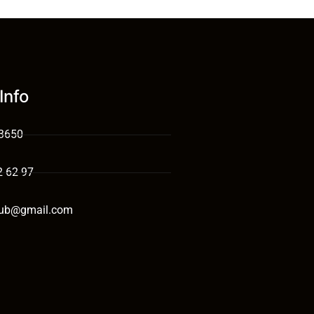
Info
 3650
2 62 97
tub@gmail.com