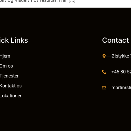
ick Links
Contact 
Hjem
Ølstykke
Om os
+45 30 5
Tjenester
Kontakt os
martinrs
Lokationer