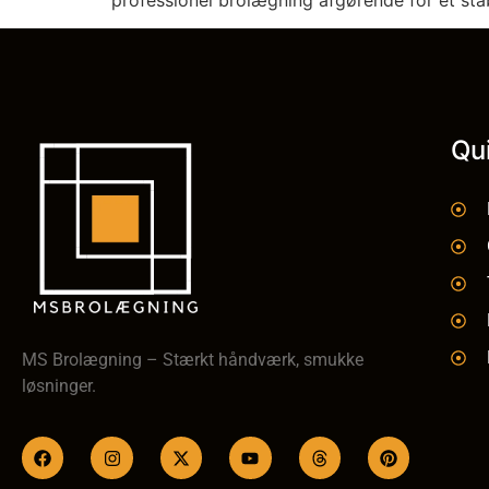
Qu
MS Brolægning – Stærkt håndværk, smukke
løsninger.