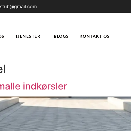
rstub@gmail.com
OS
TJENESTER
BLOGS
KONTAKT OS
el
malle indkørsler