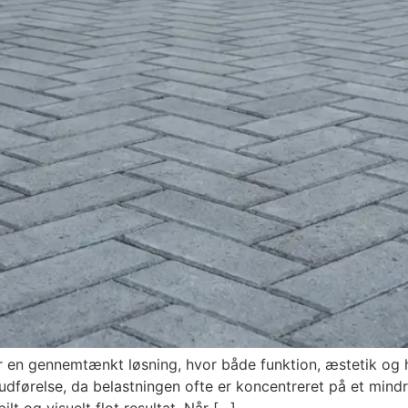
er en gennemtænkt løsning, hvor både funktion, æstetik og
og udførelse, da belastningen ofte er koncentreret på et min
lt og visuelt flot resultat. Når […]