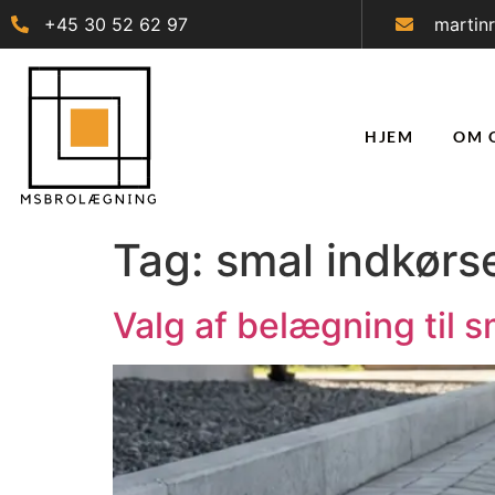
+45 30 52 62 97
martin
HJEM
OM 
Tag:
smal indkørs
Valg af belægning til s