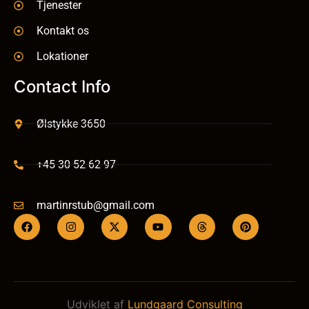
Tjenester
Kontakt os
Lokationer
Contact Info
Ølstykke 3650
+45 30 52 62 97
martinrstub@gmail.com
Udviklet af
Lundgaard Consulting