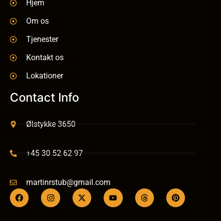
Hjem
Om os
Tjenester
Kontakt os
Lokationer
Contact Info
Ølstykke 3650
+45 30 52 62 97
martinrstub@gmail.com