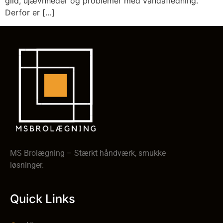
glid, ujævnheder og problemer med vandafledning.
Derfor er […]
MS Brolægning – Stærkt håndværk, smukke
løsninger.
Quick Links