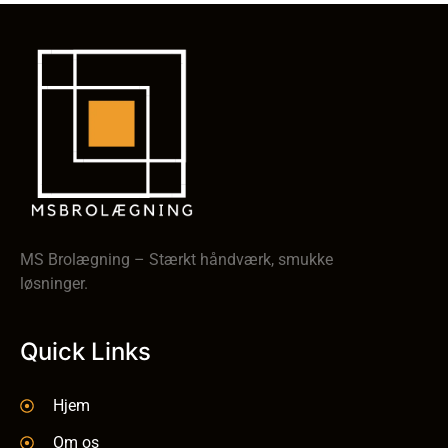
MS Brolægning – Stærkt håndværk, smukke
løsninger.
Quick Links
Hjem
Om os