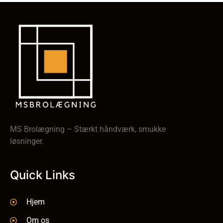
MS Brolægning – Stærkt håndværk, smukke
løsninger.
Quick Links
Hjem
Om os