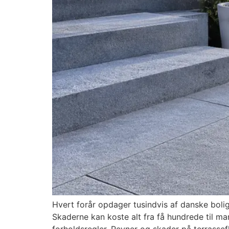
Hvert forår opdager tusindvis af danske bolig
Skaderne kan koste alt fra få hundrede til m
forholdsregler. Revner og skader på terrassefl