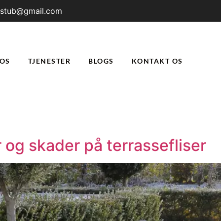
rstub@gmail.com
OS
TJENESTER
BLOGS
KONTAKT OS
r og skader på terrassefliser