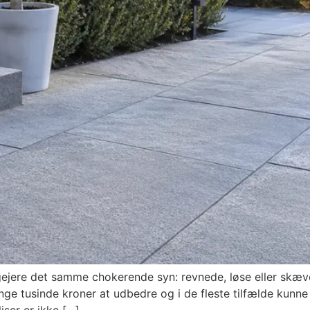
ejere det samme chokerende syn: revnede, løse eller skæve 
ange tusinde kroner at udbedre og i de fleste tilfælde kunn
iser er ikke […]