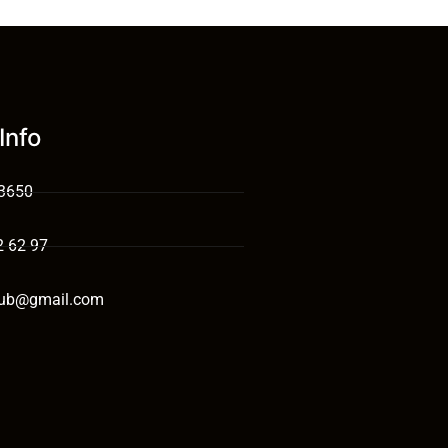
Info
 3650
2 62 97
tub@gmail.com