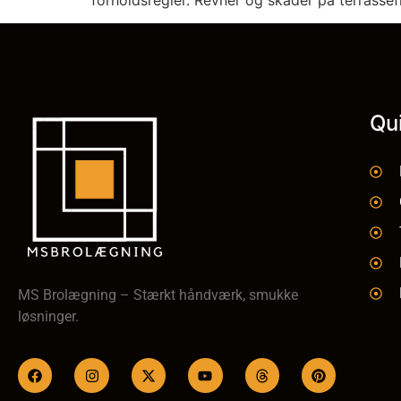
Qu
MS Brolægning – Stærkt håndværk, smukke
løsninger.