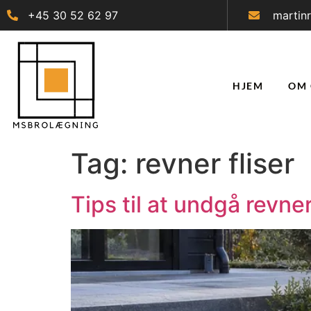
+45 30 52 62 97
martin
HJEM
OM 
Tag:
revner fliser
Tips til at undgå revne