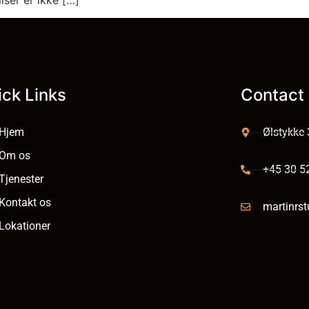
ick Links
Contact 
Hjem
Ølstykke
Om os
+45 30 5
Tjenester
Kontakt os
martinrs
Lokationer