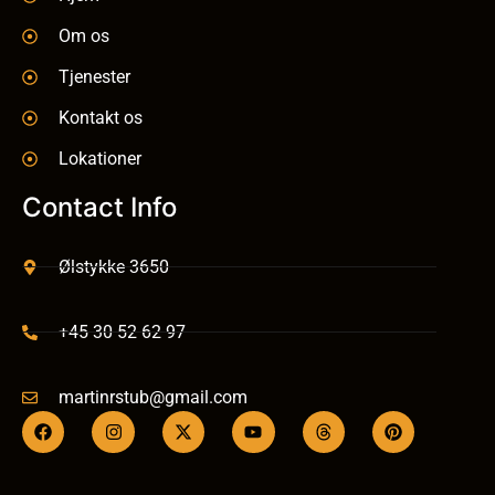
Om os
Tjenester
Kontakt os
Lokationer
Contact Info
Ølstykke 3650
+45 30 52 62 97
martinrstub@gmail.com