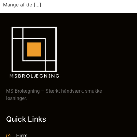
Mange af de […]
MS Brolægning – Stærkt håndværk, smukke
løsninger.
Quick Links
Hjem