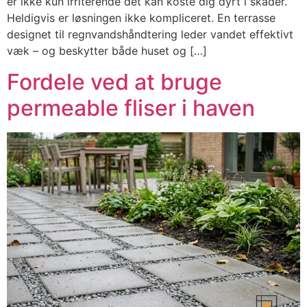
er ikke kun irriterende det kan koste dig dyrt i skader.
Heldigvis er løsningen ikke kompliceret. En terrasse
designet til regnvandshåndtering leder vandet effektivt
væk – og beskytter både huset og […]
Fordele ved at bruge
permeable fliser i haven