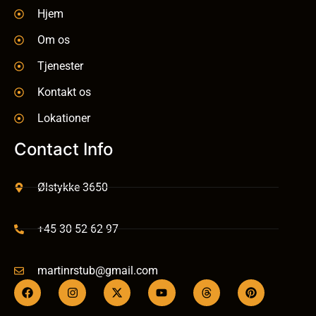
Hjem
Om os
Tjenester
Kontakt os
Lokationer
Contact Info
Ølstykke 3650
+45 30 52 62 97
martinrstub@gmail.com