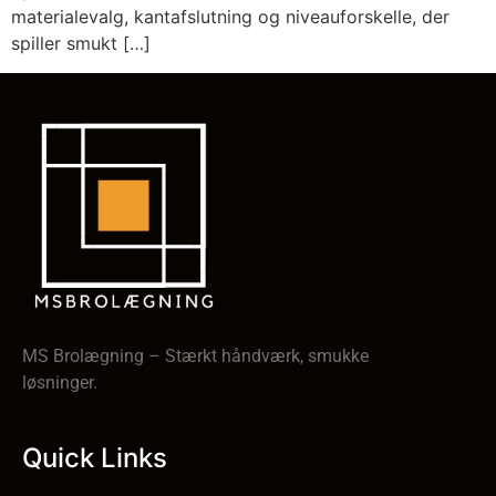
materialevalg, kantafslutning og niveauforskelle, der
spiller smukt […]
MS Brolægning – Stærkt håndværk, smukke
løsninger.
Quick Links