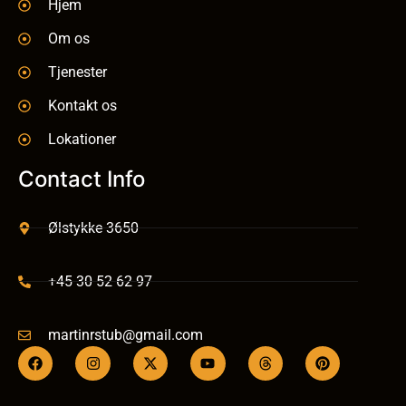
Hjem
Om os
Tjenester
Kontakt os
Lokationer
Contact Info
Ølstykke 3650
+45 30 52 62 97
martinrstub@gmail.com