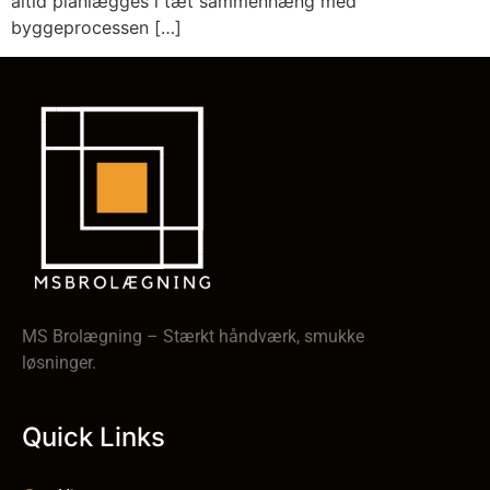
altid planlægges i tæt sammenhæng med
byggeprocessen […]
MS Brolægning – Stærkt håndværk, smukke
løsninger.
Quick Links