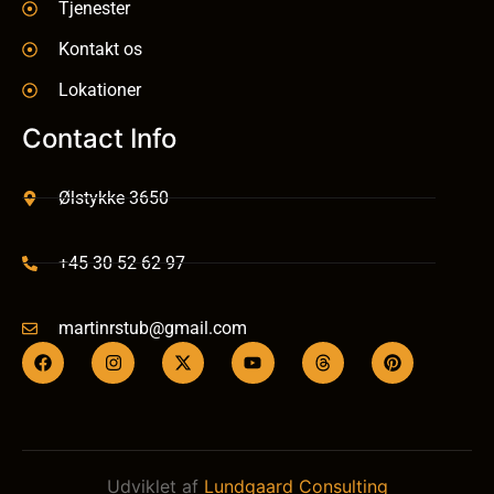
Tjenester
Kontakt os
Lokationer
Contact Info
Ølstykke 3650
+45 30 52 62 97
martinrstub@gmail.com
Udviklet af
Lundgaard Consulting