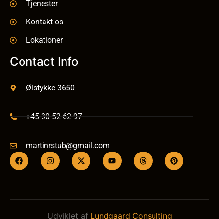
Tjenester
Kontakt os
Lokationer
Contact Info
Ølstykke 3650
+45 30 52 62 97
martinrstub@gmail.com
Udviklet af
Lundgaard Consulting