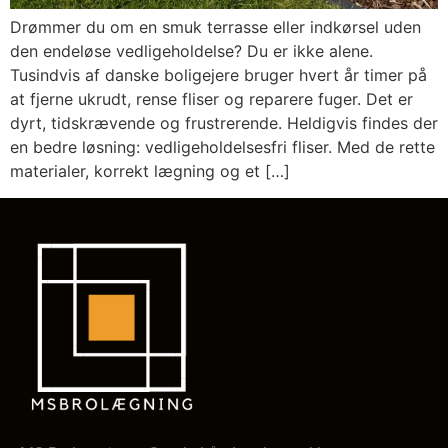
Drømmer du om en smuk terrasse eller indkørsel uden
den endeløse vedligeholdelse? Du er ikke alene.
Tusindvis af danske boligejere bruger hvert år timer på
at fjerne ukrudt, rense fliser og reparere fuger. Det er
dyrt, tidskrævende og frustrerende. Heldigvis findes der
en bedre løsning: vedligeholdelsesfri fliser. Med de rette
materialer, korrekt lægning og et […]