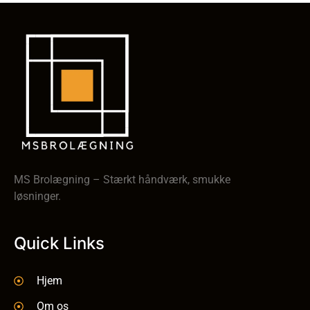
MS Brolægning – Stærkt håndværk, smukke
løsninger.
Quick Links
Hjem
Om os