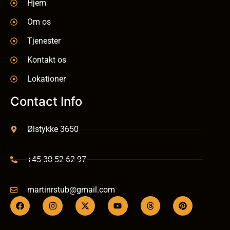
Hjem
Om os
Tjenester
Kontakt os
Lokationer
Contact Info
Ølstykke 3650
+45 30 52 62 97
martinrstub@gmail.com