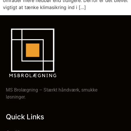
områder mere nedbør end tidligere. Derfor er det blevet
vigtigt at tænke klimasikring ind i […]
MS Brolægning – Stærkt håndværk, smukke
løsninger.
Quick Links