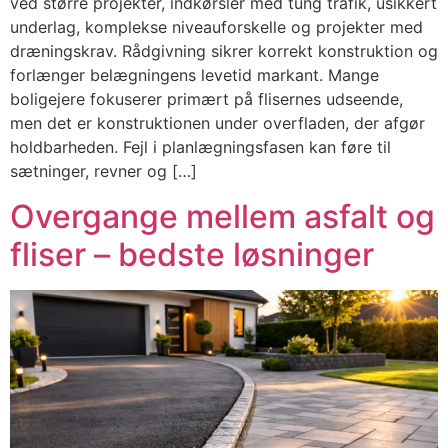
ved større projekter, indkørsler med tung trafik, usikkert
underlag, komplekse niveauforskelle og projekter med
dræningskrav. Rådgivning sikrer korrekt konstruktion og
forlænger belægningens levetid markant. Mange
boligejere fokuserer primært på flisernes udseende,
men det er konstruktionen under overfladen, der afgør
holdbarheden. Fejl i planlægningsfasen kan føre til
sætninger, revner og […]
Overgange mellem asfalt og
fliser – bedste løsninger