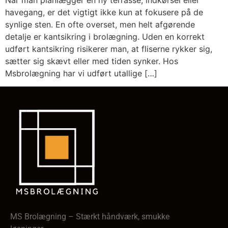
Når man planlægger en ny terrasse, indkørsel eller
havegang, er det vigtigt ikke kun at fokusere på de
synlige sten. En ofte overset, men helt afgørende
detalje er kantsikring i brolægning. Uden en korrekt
udført kantsikring risikerer man, at fliserne rykker sig,
sætter sig skævt eller med tiden synker. Hos
Msbrolægning har vi udført utallige […]
MS Brolægning – Stærkt håndværk, smukke