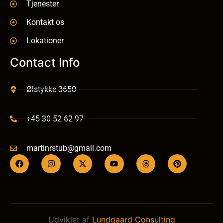
Tjenester
Kontakt os
Lokationer
Contact Info
Ølstykke 3650
+45 30 52 62 97
martinrstub@gmail.com
Udviklet af
Lundgaard Consulting