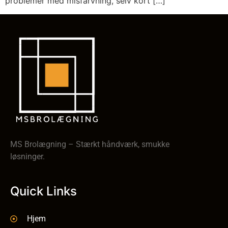
problemer med misfarvning, selv kort […]
MS Brolægning – Stærkt håndværk, smukke
løsninger.
Quick Links
Hjem