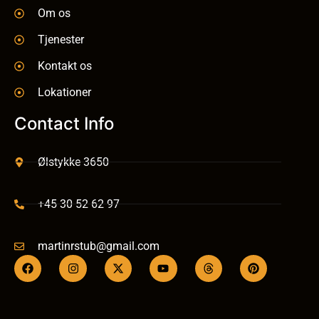
Om os
Tjenester
Kontakt os
Lokationer
Contact Info
Ølstykke 3650
+45 30 52 62 97
martinrstub@gmail.com