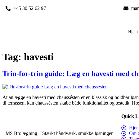
+45 30 52 62 97
mar
Hjem
Tag:
havesti
Trin-for-trin guide: Læg en havesti med ch
At anlægge en havesti med chaussésten er en klassisk og holdbar løs
til terrassen, kan chaussésten skabe både funktionalitet og æstetik. 
Quick L
Hje
MS Brolægning – Stærkt håndværk, smukke løsninger.
Om 
Tjen