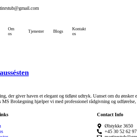
tinrstub@gmail.com
Om
Kontakt
Tjenester
Blogs
os
os
aussésten
ning, der giver haven et elegant og tidløst udtryk. Uanset om du ønske
Hos MS Brolægning hjælper vi med professionel rådgivning og udførelse,
inks
Contact Info
m
Ølstykke 3650
os
+45 30 52 62 97
ester
martinrstub@gm