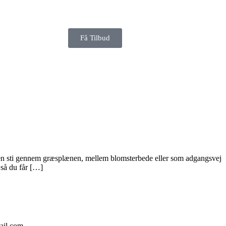
Få Tilbud
r en sti gennem græsplænen, mellem blomsterbede eller som adgangsvej
 så du får […]
ail.com