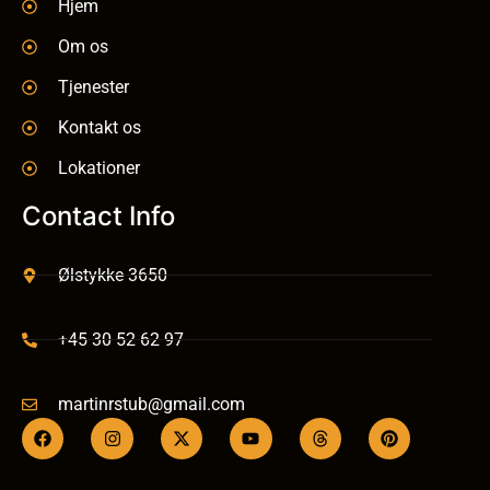
Hjem
Om os
Tjenester
Kontakt os
Lokationer
Contact Info
Ølstykke 3650
+45 30 52 62 97
martinrstub@gmail.com