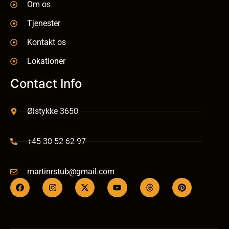
Om os
Tjenester
Kontakt os
Lokationer
Contact Info
Ølstykke 3650
+45 30 52 62 97
martinrstub@gmail.com