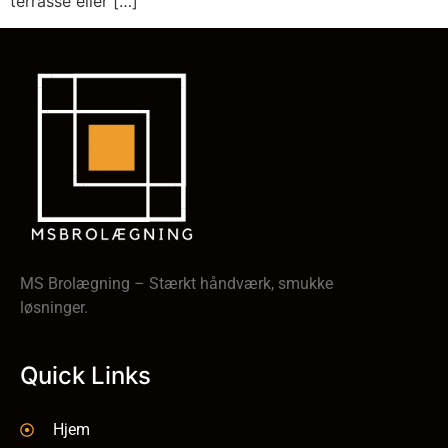
terrasse eller […]
MS Brolægning – Stærkt håndværk, smukke
løsninger.
Quick Links
Hjem