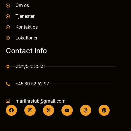
Om os
Tjenester
Kontakt os
Lokationer
Contact Info
Ølstykke 3650
+45 30 52 62 97
martinrstub@gmail.com